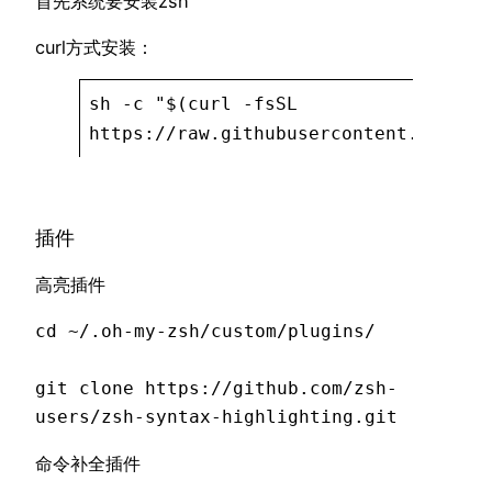
首先系统要安装zsh
curl方式安装：
sh -c "$(curl -fsSL
https://raw.githubusercontent.com/oh
插件
高亮插件
cd ~/.oh-my-zsh/custom/plugins/

git clone https://github.com/zsh-
users/zsh-syntax-highlighting.git
命令补全插件