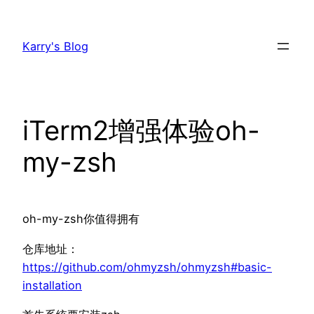
跳
至
Karry's Blog
内
容
iTerm2增强体验oh-
my-zsh
oh-my-zsh你值得拥有
仓库地址：
https://github.com/ohmyzsh/ohmyzsh#basic-
installation