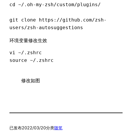
cd ~/.oh-my-zsh/custom/plugins/

git clone https://github.com/zsh-
users/zsh-autosuggestions
环境变量修改生效
vi ~/.zshrc

source ~/.zshrc
修改如图
已发布
2022/03/20
分类
随笔