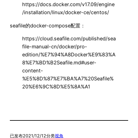
https://docs.docker.com/v17.09/engine
/installation/linux/docker-ce/centos/
seafile的docker-compose配置：
https://cloud.seafile.com/published/sea
file-manual-cn/docker/pro-
edition/%E7%94%A8Docker%E9%83%A
8%E7%BD%B2Seafile.md#user-
content-
%E5%8D%87%E7%BA%A7%20Seafile%
20%E6%9C%8D%E5%8A%A1
已发布
2021/12/12
分类
视角